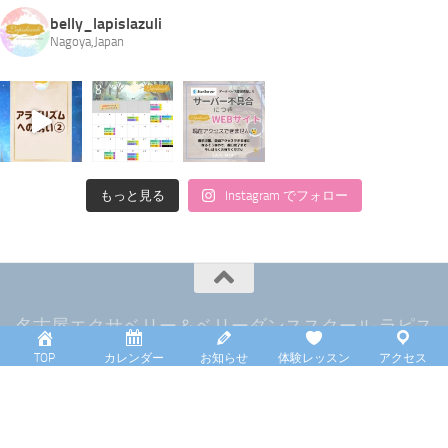
belly_lapislazuli
Nagoya,Japan
もっと見る
Instagram でフォロー
名古屋エクサベリー＆ベリーダンススクール ラピス
ラズリ © 2026. All Rights Reserved.
TOP
カレンダー
お知らせ
体験レッスン
アクセス