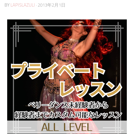
BY
LAPISLAZULI
·
2013年2月1日