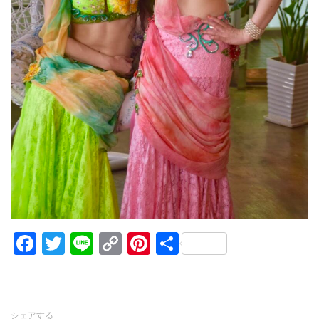
Facebook
Twitter
Line
Copy
Pinterest
共
Link
有
シェアする