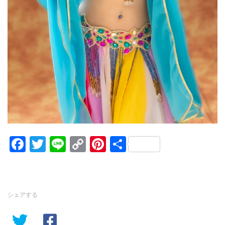
Facebook
Twitter
Line
Copy
Pinterest
共
Link
有
シェアする