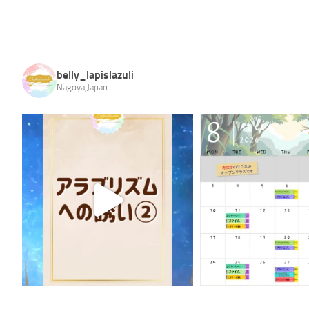
belly_lapislazuli
Nagoya,Japan