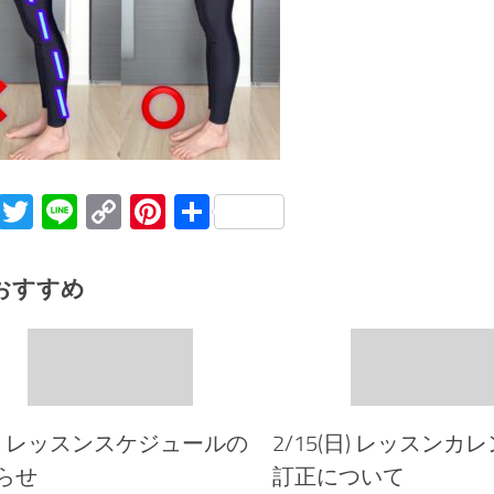
Facebook
Twitter
Line
Copy
Pinterest
共
Link
有
おすすめ
 レッスンスケジュールの
2/15(日) レッスンカ
らせ
訂正について