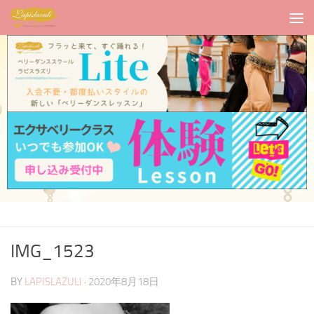
IMG_1523
BY
LAPISLAZULI
·
2020年8月18日