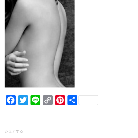
Facebook
Twitter
Line
Copy
Pinterest
共
Link
有
シェアする