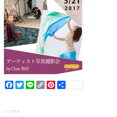
Facebook
Twitter
Line
Copy
Pinterest
共
Link
有
シェアする