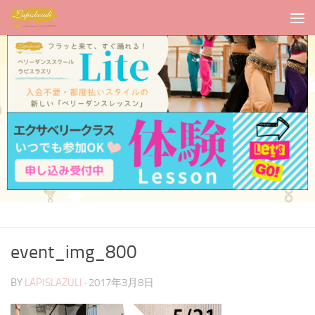
event_img_800
BY
LAPISLAZULI
·
2017年3月8日