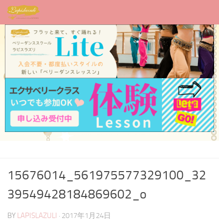
15676014_561975577329100_32
39549428184869602_o
BY
LAPISLAZULI
·
2017年1月24日