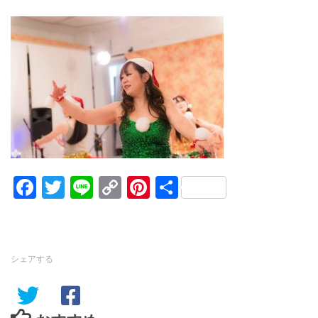
Facebook
Twitter
Line
Copy
Pinterest
共
Link
有
シェアする