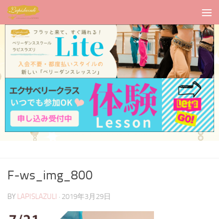
F-ws_img_800
BY
LAPISLAZULI
·
2019年3月29日