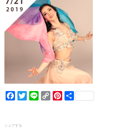
Facebook
Twitter
Line
Copy
Pinterest
共
Link
有
シェアする