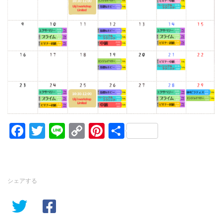
Facebook
Twitter
Line
Copy
Pinterest
共
Link
有
シェアする