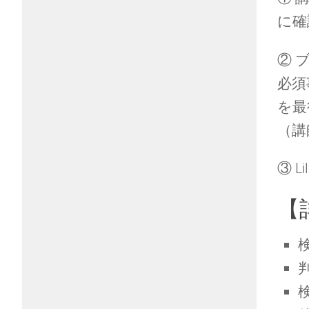
に確
② 
必須
を最
（講
③ 
【