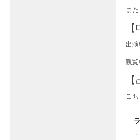
また
【
出演
観覧
【
こち