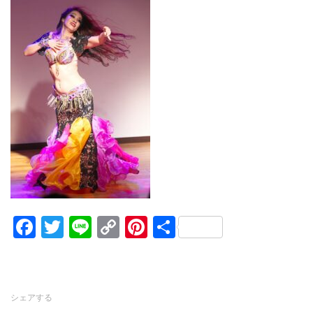
Facebook
Twitter
Line
Copy
Pinterest
共
Link
有
シェアする