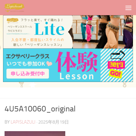
4U5A10060_original
BY
LAPISLAZULI
·
2025年8月19日