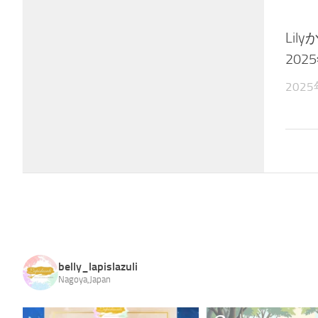
Li
202
202
belly_lapislazuli
Nagoya,Japan