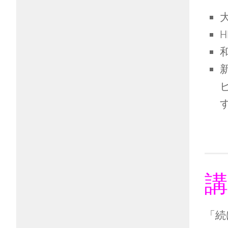
H
講
「続け