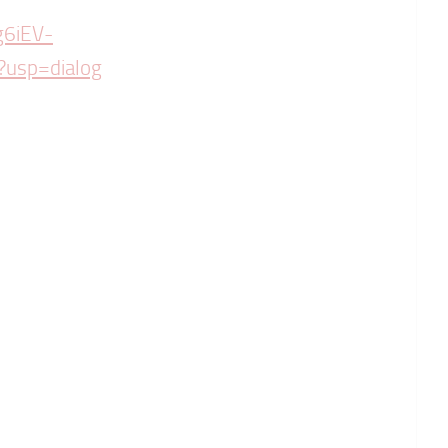
g6iEV-
usp=dialog