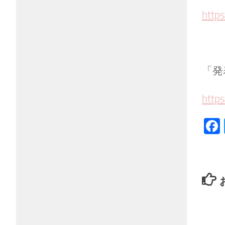
https
「発
https