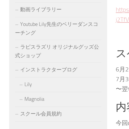
http
動画ライブラリー
j2Tf
Youtube Lily先生のベリーダンスコ
ーチング
ラピスラズリ オリジナルグッズ公
ス
式ショップ
6月
インストラクターブログ
7月
Lily
〜翌
Magnolia
内
スクール会員規約
今回