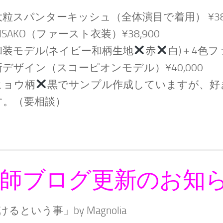
大粒スパンターキッシュ（全体演目で着用） ¥38,
ISAKO（ファースト衣装）¥38,900
和装モデル(ネイビー和柄生地
赤
白)＋4色ファ
新デザイン（スコーピオンモデル）¥40,000
ヒョウ柄
黒でサンプル作成していますが、好
す。（要相談）
師ブログ更新のお知
るという事」by Magnolia