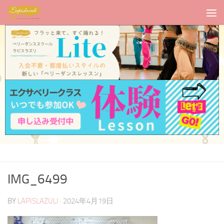
IMG_6499
BY
LAPISLAZULI
·
2024年4月19日