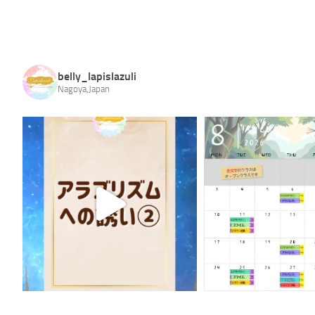
belly_lapislazuli
Nagoya,Japan