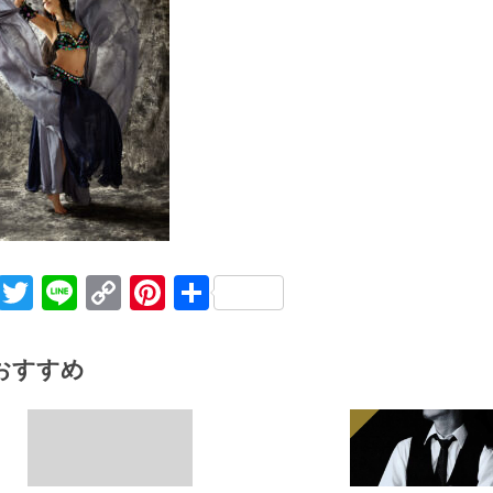
Facebook
Twitter
Line
Copy
Pinterest
共
Link
有
おすすめ