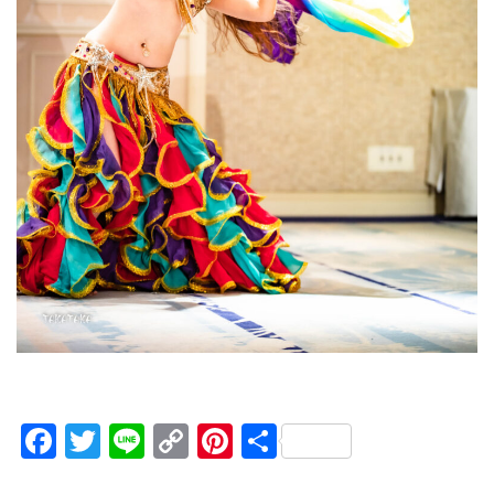
Facebook
Twitter
Line
Copy
Pinterest
共
Link
有