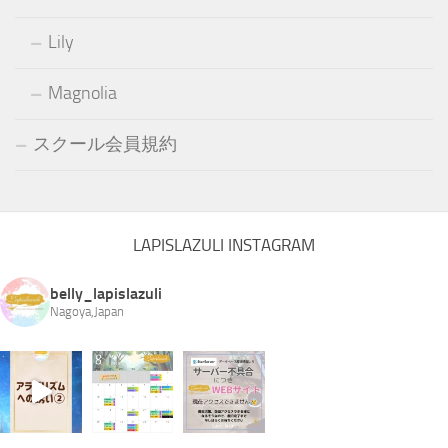
Lily
Magnolia
スクール会員規約
LAPISLAZULI INSTAGRAM
belly_lapislazuli
Nagoya,Japan