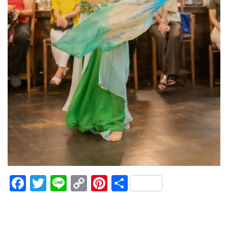
Facebook
Twitter
Line
Copy
Pinterest
共
Link
有