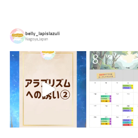
belly_lapislazuli
Nagoya,Japan