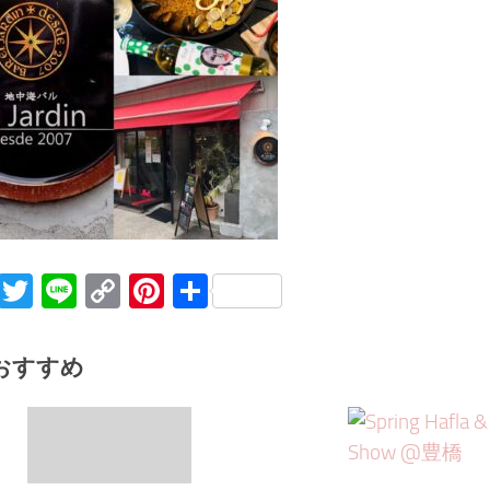
Facebook
Twitter
Line
Copy
Pinterest
共
Link
有
おすすめ