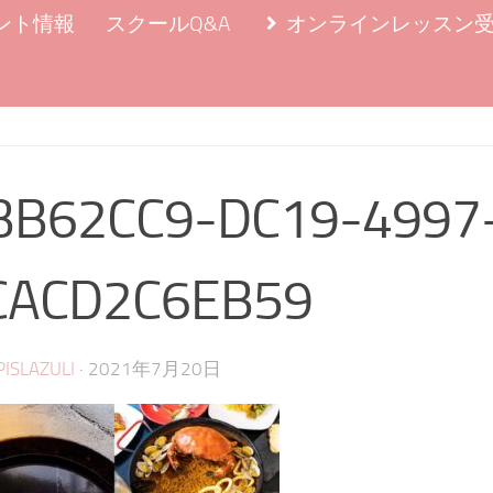
ント情報
スクールQ&A
オンラインレッスン
BB62CC9-DC19-4997
CACD2C6EB59
·
PISLAZULI
2021年7月20日