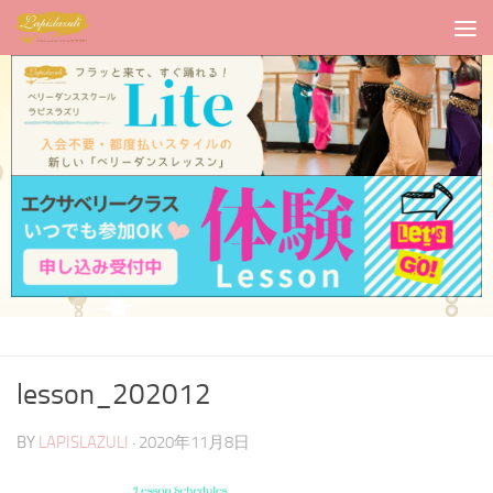
lesson_202012
BY
LAPISLAZULI
·
2020年11月8日