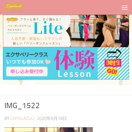
IMG_1522
BY
LAPISLAZULI
·
2020年8月18日