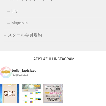
Lily
Magnolia
スクール会員規約
LAPISLAZULI INSTAGRAM
belly_lapislazuli
Nagoya,Japan