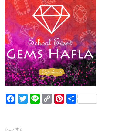
Facebook
Twitter
Line
Copy
Pinterest
共
Link
有
シェアする