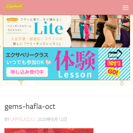
gems-hafla-oct
BY
LAPISLAZULI
·
2020年8月12日