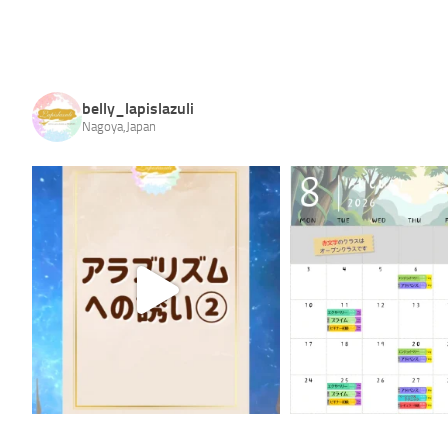
belly_lapislazuli
Nagoya,Japan