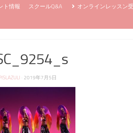
ント情報
スクールQ&A
オンラインレッスン
SC_9254_s
·
PISLAZULI
2019年7月5日