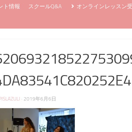
ント情報
スクールQ&A
オンラインレッスン
62069321852275309
4DA83541C820252E4
·
PISLAZULI
2019年6月6日