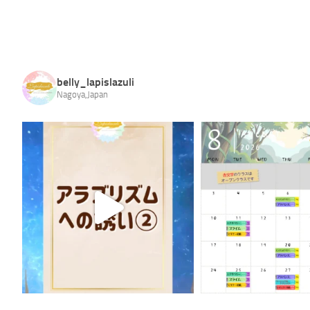
belly_lapislazuli
Nagoya,Japan