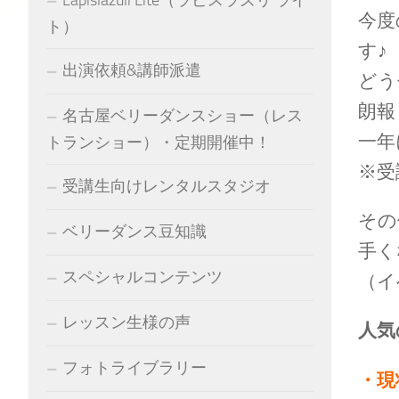
今度
ト）
す♪
出演依頼&講師派遣
どう
朗報
名古屋ベリーダンスショー（レス
一年
トランショー）・定期開催中！
※受
受講生向けレンタルスタジオ
その
ベリーダンス豆知識
手く
スペシャルコンテンツ
（イ
レッスン生様の声
人気
フォトライブラリー
・現