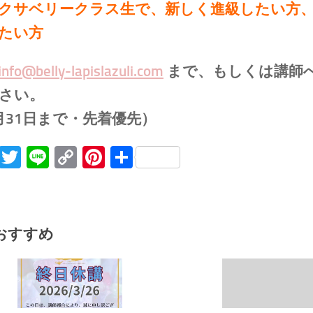
クサベリークラス生で、新しく進級したい方
たい方
info@belly-lapislazuli.com
まで、もしくは講師へ
さい。
月31日まで・先着優先）
Facebook
Twitter
Line
Copy
Pinterest
共
Link
有
おすすめ