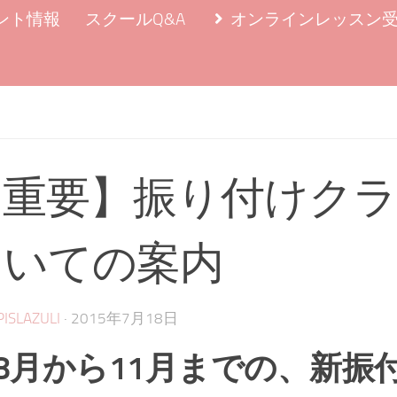
ント情報
スクールQ&A
オンラインレッスン
【重要】振り付けクラ
ついての案内
·
PISLAZULI
2015年7月18日
8月から11月までの、新振