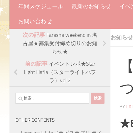
年間スケジュール
最新のお知らせ
イベ
お問い合わせ
次の記事
Farasha weekend in 名
お知らせ
古屋★募集受付締め切りのお知
らせ★
前の記事
イベントレポ★Star
Light Hafla（スターライトハフ
ラ）vol.2
検
索:
BY
LA
★
OTHER CONTENTS
Lapislazuli Lite（ラピスラズリ ライ