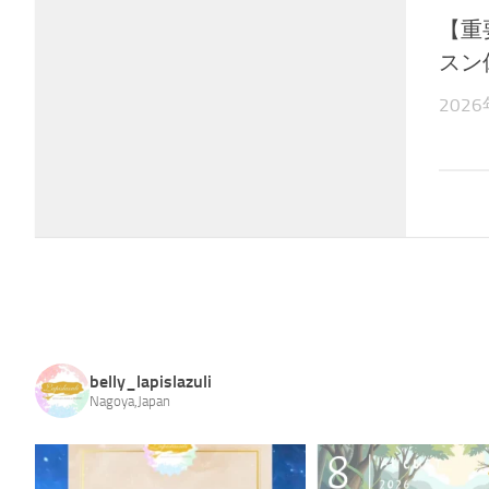
【重要
スン
202
belly_lapislazuli
Nagoya,Japan