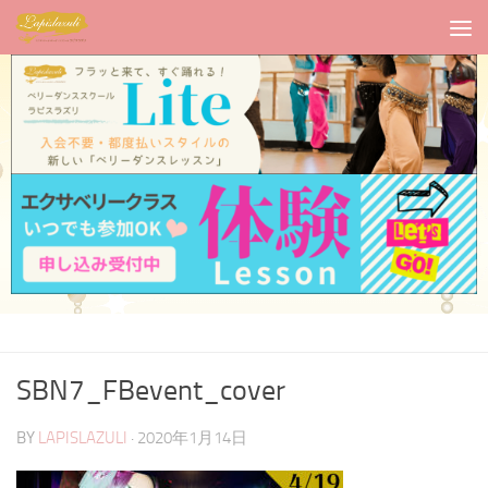
SBN7_FBevent_cover
BY
LAPISLAZULI
·
2020年1月14日