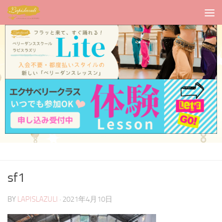
sf1
BY
LAPISLAZULI
·
2021年4月10日