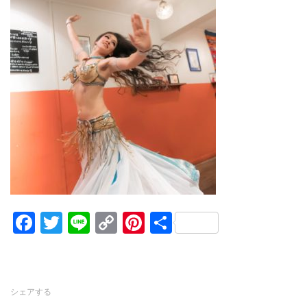
Facebook
Twitter
Line
Copy
Pinterest
共
Link
有
シェアする