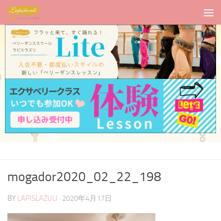
mogador2020_02_22_198
BY
LAPISLAZULI
·
2020年4月17日