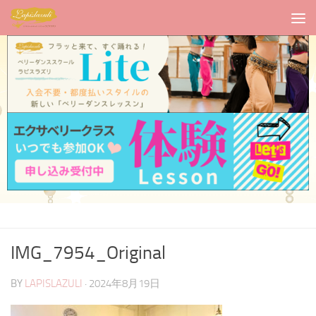
IMG_7954_Original
BY
LAPISLAZULI
·
2024年8月19日