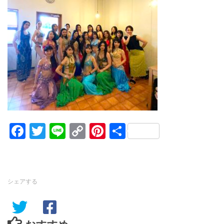
Facebook
Twitter
Line
Copy
Pinterest
共
Link
有
シェアする