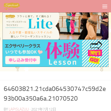
64603821.21cda064530747c59d2e
93b00a350a6a.21070520
BY
LAPISLAZULI
·
2021年7月12日