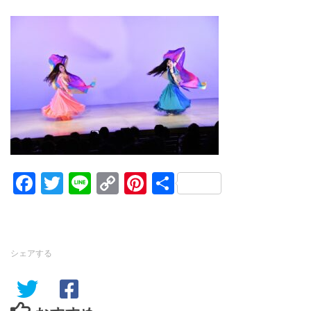
Facebook
Twitter
Line
Copy
Pinterest
共
Link
有
シェアする