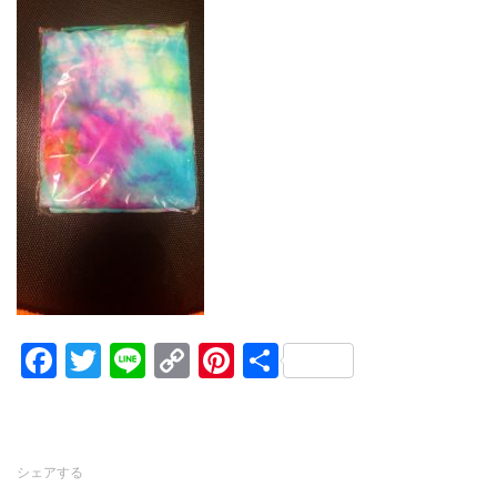
Facebook
Twitter
Line
Copy
Pinterest
共
Link
有
シェアする