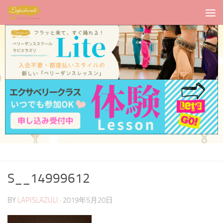
S__14999612
BY
LAPISLAZULI
·
2019年5月20日