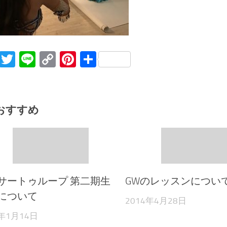
Facebook
Twitter
Line
Copy
Pinterest
共
Link
有
おすすめ
サートゥループ 第二期生
GWのレッスンについ
について
2014年4月28日
0年1月14日