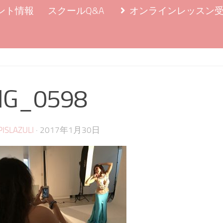
ント情報
スクールQ&A
オンラインレッスン
MG_0598
·
PISLAZULI
2017年1月30日