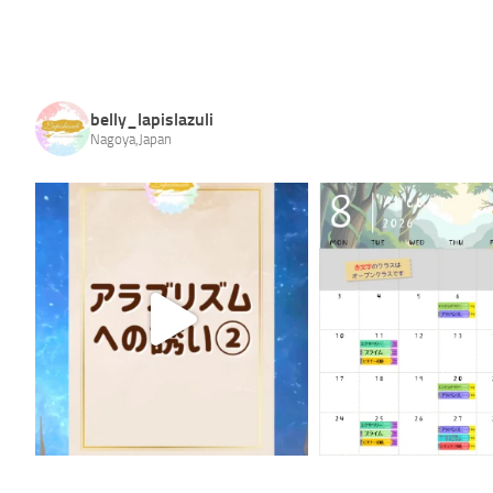
belly_lapislazuli
Nagoya,Japan