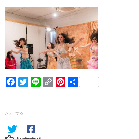
Facebook
Twitter
Line
Copy
Pinterest
共
Link
有
シェアする