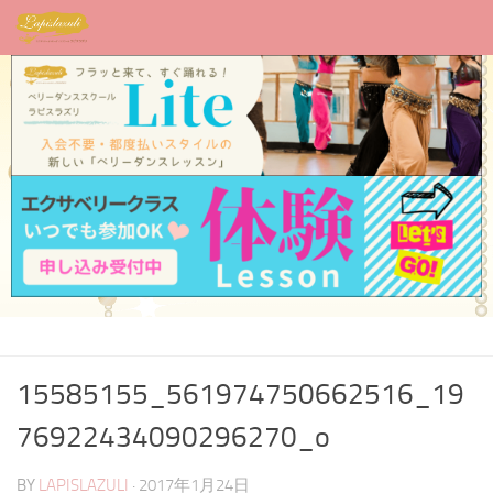
15585155_561974750662516_19
76922434090296270_o
BY
LAPISLAZULI
·
2017年1月24日